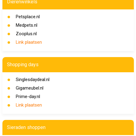
Dierenwinkels
Petsplace.nl
Medpets.nl
Zooplus.nl
Link plaatsen
Shopping days
Singlesdaydeal.nl
Gigameubel.nl
Prime-day.nl
Link plaatsen
Sieraden shoppen